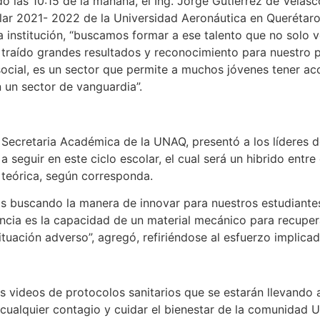
o las 10:15 de la mañana, el Ing. Jorge Gutiérrez de Velas
olar 2021- 2022 de la Universidad Aeronáutica en Querétaro
la institución, “buscamos formar a ese talento que no solo 
 traído grandes resultados y reconocimiento para nuestro pa
social, es un sector que permite a muchos jóvenes tener 
n un sector de vanguardia”.
Secretaria Académica de la UNAQ, presentó a los líderes de
 seguir en este ciclo escolar, el cual será un hibrido entre
 teórica, según corresponda.
 buscando la manera de innovar para nuestros estudiantes”
liencia es la capacidad de un material mecánico para recupe
ituación adverso”, agregó, refiriéndose al esfuerzo implic
s videos de protocolos sanitarios que se estarán llevando 
ir cualquier contagio y cuidar el bienestar de la comunidad 