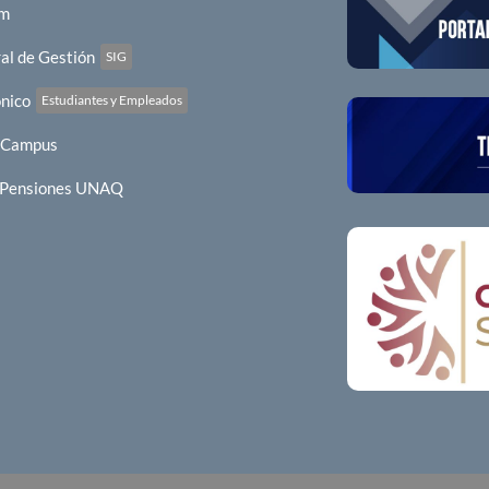
em
al de Gestión
SIG
ónico
Estudiantes y Empleados
 Campus
y Pensiones UNAQ