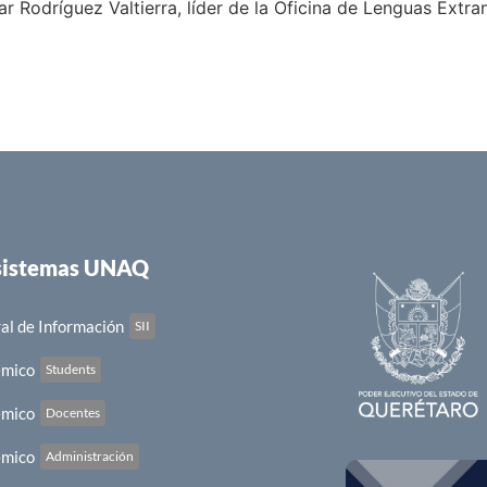
lar Rodríguez Valtierra, líder de la Oficina de Lenguas Extr
 sistemas UNAQ
al de Información
SII
émico
Students
émico
Docentes
émico
Administración