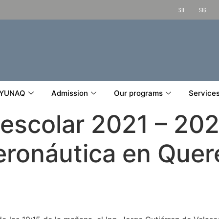
SII
SIG
YUNAQ
Admission
Our programs
Service
o escolar 2021 – 202
eronáutica en Quer