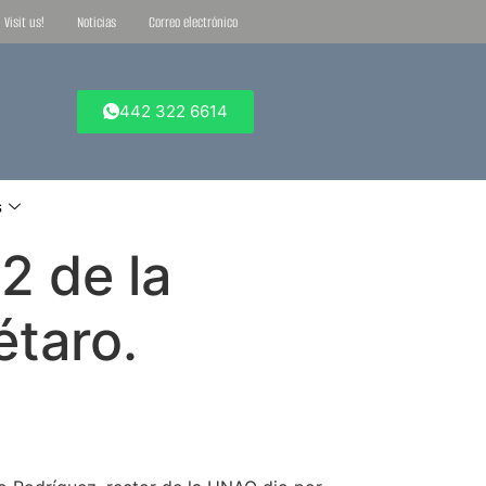
Visit us!
Noticias
Correo electrónico
442 322 6614
s
2 de la
étaro.