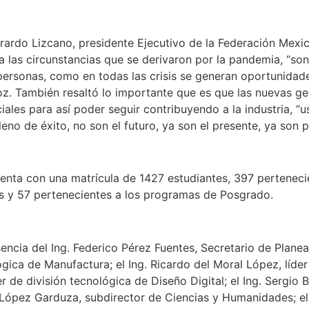
rardo Lizcano, presidente Ejecutivo de la Federación Mexic
las circunstancias que se derivaron por la pandemia, “son 
 personas, como en todas las crisis se generan oportunida
oz. También resaltó lo importante que es que las nuevas 
ales para así poder seguir contribuyendo a la industria, “us
lleno de éxito, no son el futuro, ya son el presente, ya son p
enta con una matrícula de 1427 estudiantes, 397 pertenecie
ías y 57 pertenecientes a los programas de Posgrado.
ncia del Ing. Federico Pérez Fuentes, Secretario de Planeac
gica de Manufactura; el Ing. Ricardo del Moral López, líde
er de división tecnológica de Diseño Digital; el Ing. Sergio 
 López Garduza, subdirector de Ciencias y Humanidades; el