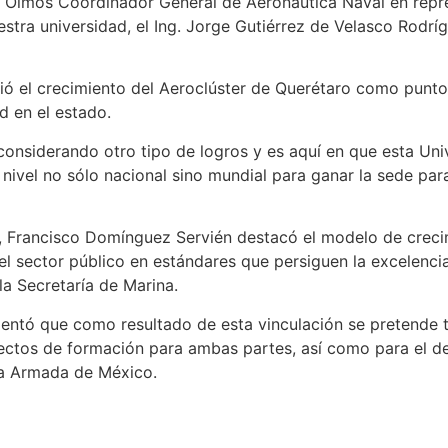
 Olmos Coordinador General de Aeronáutica Naval en repres
uestra universidad, el Ing. Jorge Gutiérrez de Velasco Rod
ció el crecimiento del Aeroclúster de Querétaro como punt
d en el estado.
 considerando otro tipo de logros y es aquí en que esta Uni
a nivel no sólo nacional sino mundial para ganar la sede pa
 Francisco Domínguez Servién destacó el modelo de crecimi
y el sector público en estándares que persiguen la excelenci
la Secretaría de Marina.
mentó que como resultado de esta vinculación se pretende 
ectos de formación para ambas partes, así como para el des
la Armada de México.