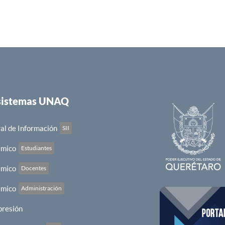
 sistemas UNAQ
al de Información
SII
émico
Estudiantes
émico
Docentes
émico
Administración
presión