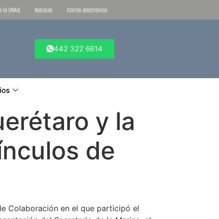
ta la UNAQ
Noticias
Correo electrónico
442 322 6614
ios
erétaro y la
ínculos de
e Colaboración en el que participó el