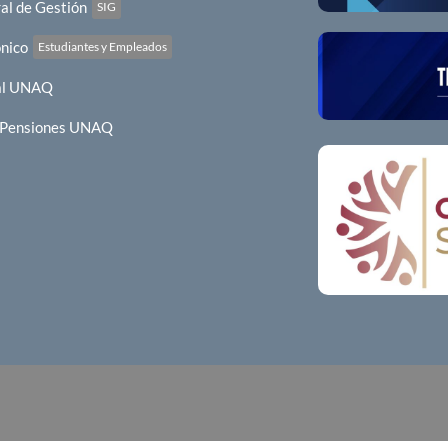
al de Gestión
SIG
ónico
Estudiantes y Empleados
al UNAQ
y Pensiones UNAQ