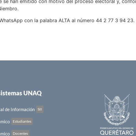
 que se han emitido con motivo del proceso electoral y, conf
 Niembro.
 WhatsApp con la palabra ALTA al número 44 2 77 3 94 23.
 sistemas UNAQ
al de Información
SII
émico
Estudiantes
émico
Docentes