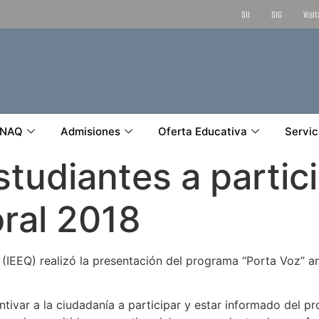
SII
SIG
Visi
NAQ
Admisiones
Oferta Educativa
Servic
studiantes a partic
oral 2018
o (IEEQ) realizó la presentación del programa “Porta Voz” a
ivar a la ciudadanía a participar y estar informado del pr