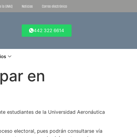
ta la UNAQ
Noticias
Correo electrónico
442 322 6614
ios
ipar en
nte estudiantes de la Universidad Aeronáutica
oceso electoral, pues podrán consultarse vía