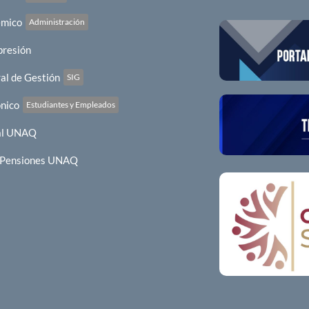
émico
Administración
presión
al de Gestión
SIG
ónico
Estudiantes y Empleados
al UNAQ
y Pensiones UNAQ